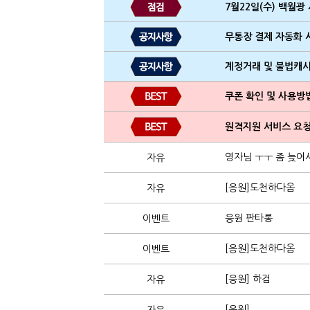
7월22일(수) 백월광
무통장 결제 자동화 
계정거래 및 불법캐
쿠폰 확인 및 사용방
원격지원 서비스 요청
영자님 ㅜㅜ 좀 늦어서
자유
[응원]도천하다옴
자유
응원 판타롱
이벤트
[응원]도천하다옴
이벤트
[응원] 하검
자유
[응원]