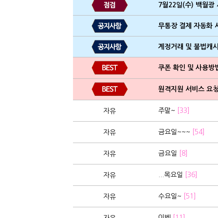
7월22일(수) 백월광
무통장 결제 자동화 
계정거래 및 불법캐
쿠폰 확인 및 사용방
원격지원 서비스 요청
주말~
[33]
자유
금요일~~~
[54]
자유
금요일
[8]
자유
...목요일
[36]
자유
수요일~
[51]
자유
이벤
[11]