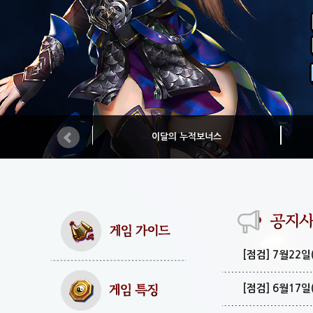
이달의 누적보너스
[점검] 7월22
[점검] 6월17