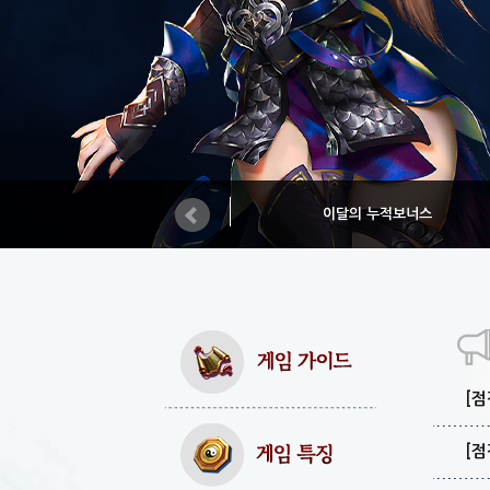
이달의 누적보너스
[점
[점