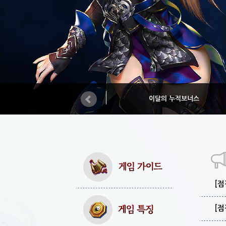
이달의 누적보너스
[점
[점