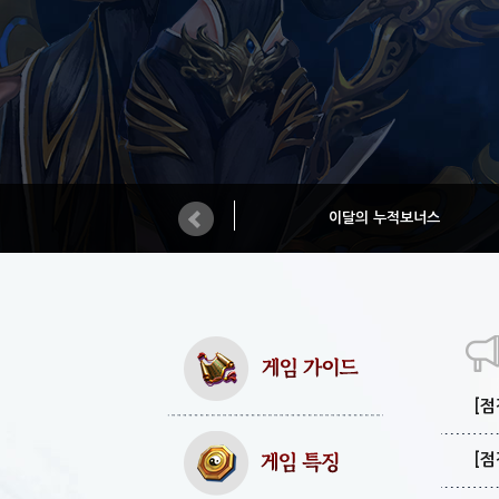
이달의 누적보너스
[점
[점