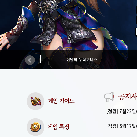
이달의 누적보너스
[점검] 7월22
[점검] 6월17