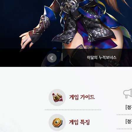
이달의 누적보너스
[점
[점