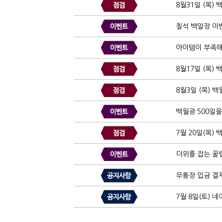
8월31일 (목)
칠석 백일장 이
아이템이 부족해
8월17일 (목)
8월3일 (목) 
백월광 500일
7월 20일(목)
더위를 잡는 꿀
무통장 입금 결
7월 8일(토) 