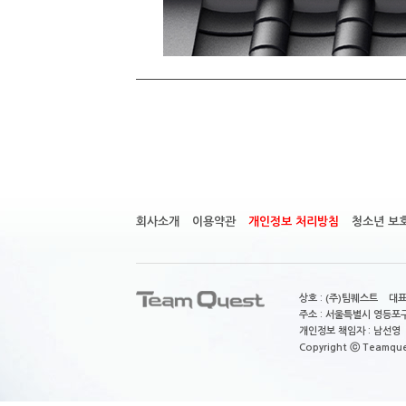
회사소개
이용약관
개인정보 처리방침
청소년 보
상호 : (주)팀퀘스트 대표
주소 : 서울특별시 영등포구
개인정보 책임자 : 남선영 E-m
Copyright ⓒ Teamquest