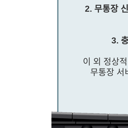
2. 무통장
3.
이 외 정상
무통장 서