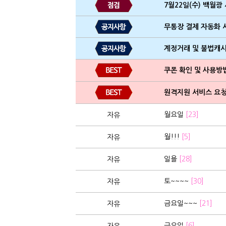
7월22일(수) 백월광
무통장 결제 자동화 
계정거래 및 불법캐
쿠폰 확인 및 사용방
원격지원 서비스 요청
월요일
[23]
자유
월!!!
[5]
자유
일욜
[28]
자유
토~~~~
[30]
자유
금요일~~~
[21]
자유
금요일
[6]