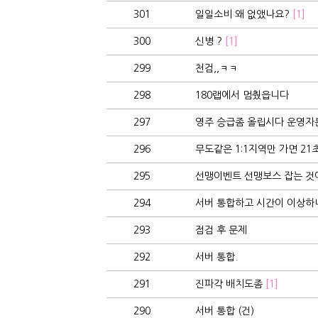
301
일일소비 왜 없앴나요?
[1]
300
신병 ?
[1]
299
천검,,ㅋㅋ
298
180랩에서 멈췄읍니다
297
영주 승급좀 올립시다 운영자
296
무도같은 1:1지역만 가면 21초
295
선맹이벤트 선맹보스 잡는 것에 
294
서버 통합하고 시간이 이상하내요.
293
점검 후 문제
292
서버 통합.
291
진파각 배치도좀
[1]
290
서버 통합 (건)