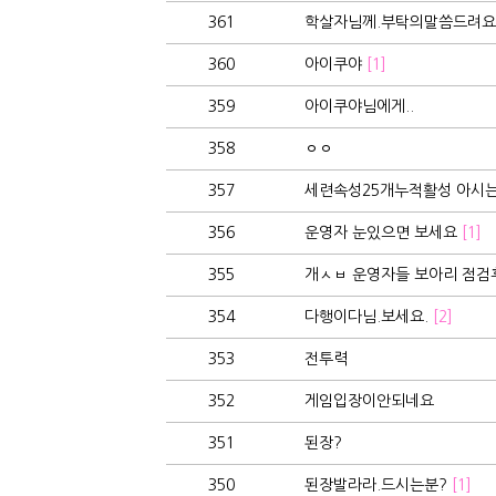
361
학살자님께.부탁의말씀드려요
360
아이쿠야
[1]
359
아이쿠야님에게..
358
ㅇㅇ
357
세련속성25개누적활성 아시
356
운영자 눈있으면 보세요
[1]
355
개ㅅㅂ 운영자들 보아리 점검후
354
다행이다님.보세요.
[2]
353
전투력
352
게임입장이안되네요
351
된장?
350
된장발라라.드시는분?
[1]