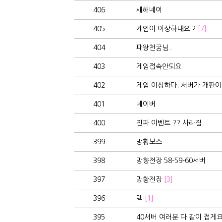
406
새해네여
405
게임이 이상하내요 ?
[7]
404
패왕천궁님..
403
게임접속안되요
402
게임 이상하다. 서버가 개판이네
401
네이버
400
진파 이벤트 ?? 사라짐
399
망황보스
398
망향전장 58-59-60서버
397
망황전장
[3]
396
렉
[1]
395
40서버 여러분 다 같이 접게