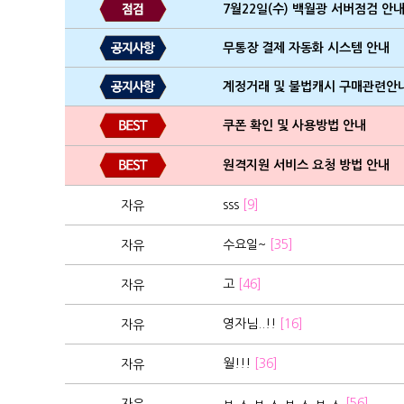
7월22일(수) 백월광 서버점검 안내
무통장 결제 자동화 시스템 안내
계정거래 및 불법캐시 구매관련안
쿠폰 확인 및 사용방법 안내
원격지원 서비스 요청 방법 안내
sss
[9]
자유
수요일~
[35]
자유
고
[46]
자유
영자님..!!
[16]
자유
월!!!
[36]
자유
ㅂ ㅅ ㅂ ㅅ ㅂ ㅅ ㅂ ㅅ
[56]